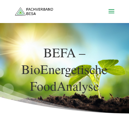
BEFA –
BioEnergetische
FoodAnalyse